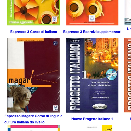
Un
Espresso 3 Corso di italiano
Espresso 3 Esercizi supplementari
Espresso Magari! Corso di lingua e
Nuovo Progetto Italiano 1
cultura italiana do livello