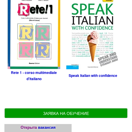
Rete 1 - corso multimediale
Speak Italian with confidence
d'italiano
ЗАЯВКА НА ОБУЧЕНИЕ
Открыта
вакансия